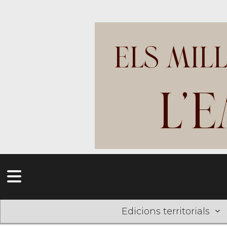
Edicions territorials