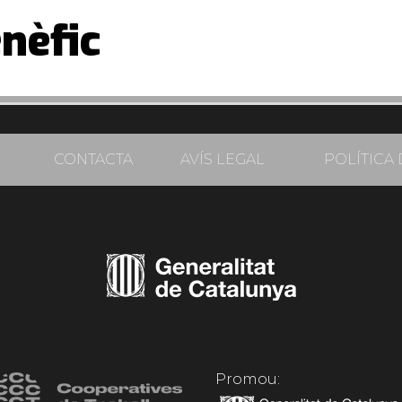
nèfic
CONTACTA
AVÍS LEGAL
POLÍTICA 
Promou: