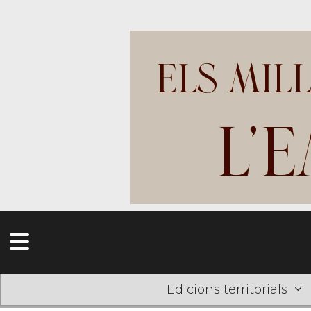
Edicions territorials