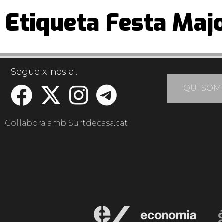
Etiqueta Festa Majo
Segueix-nos a...
QUI SOM
Col·labora amb Surtdecasa.cat