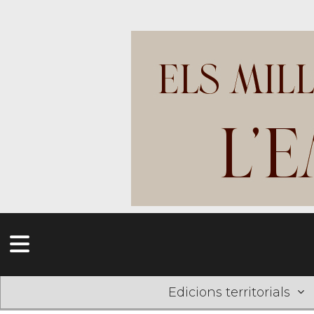
Edicions territorials