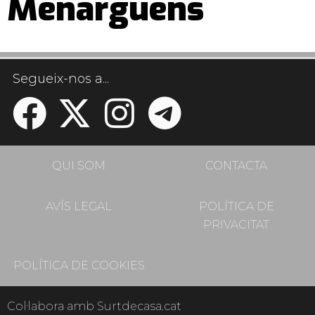
Menàrguens
Segueix-nos a...
QUI SOM
CONTACTA
AVÍS LEGAL
POLÍTICA DE
PRIVACITAT
POLÍTICA DE COOKIES
Col·labora amb Surtdecasa.cat