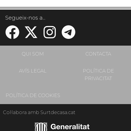
Segueix-nos a...
QUI SOM
CONTACTA
AVÍS LEGAL
POLÍTICA DE
PRIVACITAT
POLÍTICA DE COOKIES
Col·labora amb Surtdecasa.cat