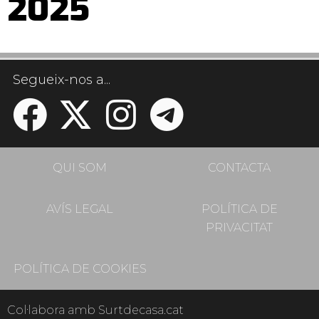
2025
Segueix-nos a...
QUI SOM
CONTACTA
AVÍS LEGAL
POLÍTICA DE
PRIVACITAT
POLÍTICA DE COOKIES
Col·labora amb Surtdecasa.cat