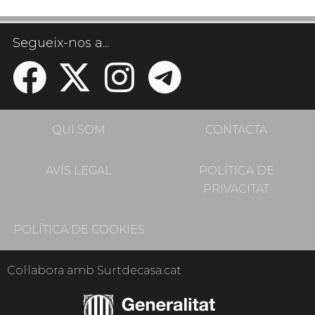
Segueix-nos a...
QUI SOM
CONTACTA
AVÍS LEGAL
POLÍTICA DE
PRIVACITAT
POLÍTICA DE COOKIES
Col·labora amb Surtdecasa.cat