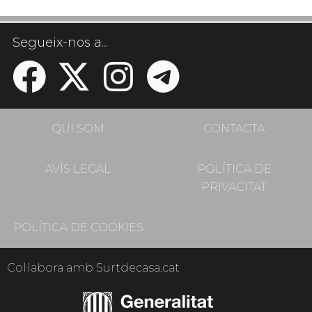
Segueix-nos a...
QUI SOM
CONTACTA
AVÍS LEGAL
POLÍTICA DE
PRIVACITAT
POLÍTICA DE COOKIES
Col·labora amb Surtdecasa.cat