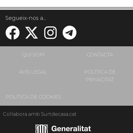
Segueix-nos a...
QUI SOM
CONTACTA
AVÍS LEGAL
POLÍTICA DE
PRIVACITAT
POLÍTICA DE COOKIES
Col·labora amb Surtdecasa.cat