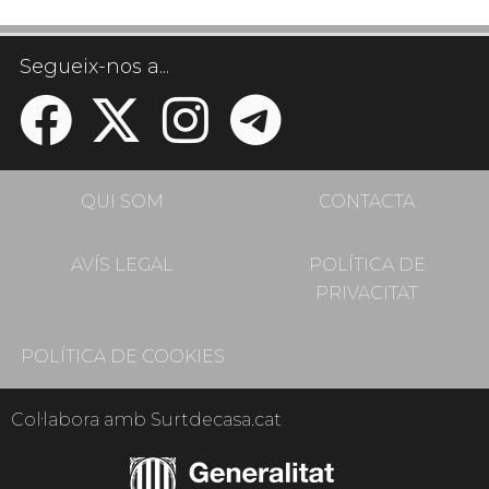
Segueix-nos a...
QUI SOM
CONTACTA
AVÍS LEGAL
POLÍTICA DE
PRIVACITAT
POLÍTICA DE COOKIES
Col·labora amb Surtdecasa.cat