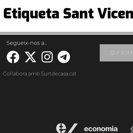
Etiqueta Sant Vicen
Segueix-nos a...
QUI SOM
Col·labora amb Surtdecasa.cat