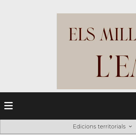
Edicions territorials