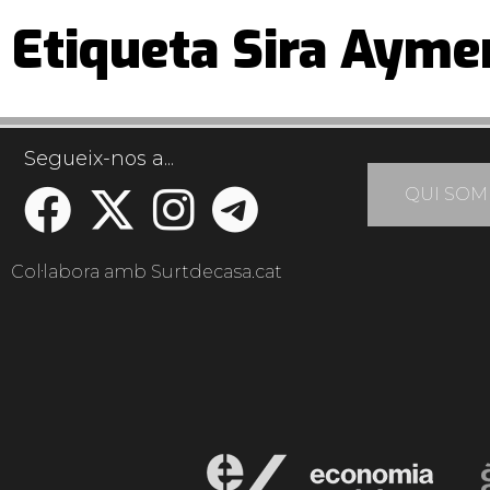
Etiqueta Sira Ayme
Segueix-nos a...
QUI SOM
Col·labora amb Surtdecasa.cat