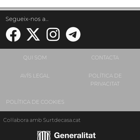
Segueix-nos a...
QUI SOM
CONTACTA
AVÍS LEGAL
POLÍTICA DE
PRIVACITAT
POLÍTICA DE COOKIES
Col·labora amb Surtdecasa.cat