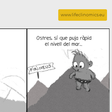
www.lifeclinomics.eu