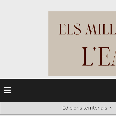
Edicions territorials