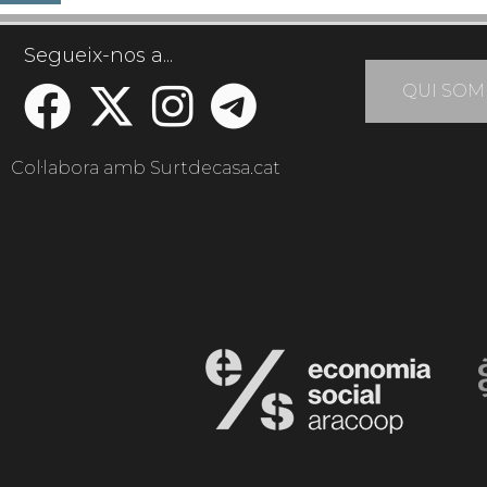
Segueix-nos a...
QUI SOM
Col·labora amb Surtdecasa.cat