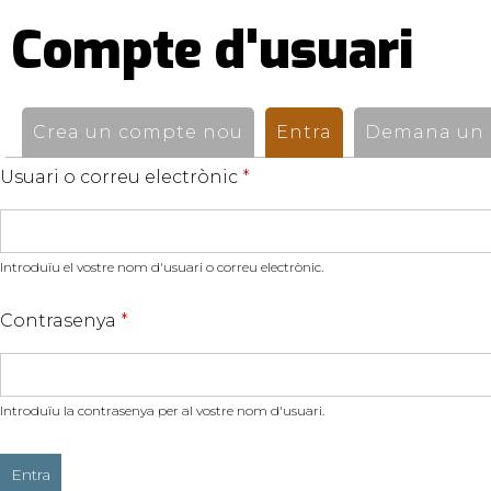
Compte d'usuari
Pestanyes
primàries
Crea un compte nou
Entra
(pestanya activ
Demana un n
Usuari o correu electrònic
*
Introduïu el vostre nom d'usuari o correu electrònic.
Contrasenya
*
Introduïu la contrasenya per al vostre nom d'usuari.