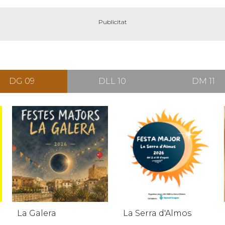
DG 09
DLL 10
DM 11
La Galera
La Serra d'Almos