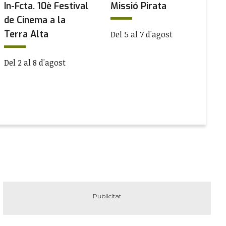
In-Fcta. 10è Festival
Missió Pirata
P
de Cinema a la
d
Terra Alta
Del 5 al 7 d'agost
De
Del 2 al 8 d'agost