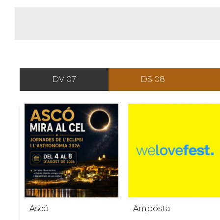
DV 07
DS 08
Ascó
Amposta