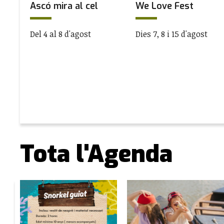
’
Ascó mira al cel
We Love Fest
Del 4 al 8 d'agost
Dies 7, 8 i 15 d'agost
Tota l'Agenda