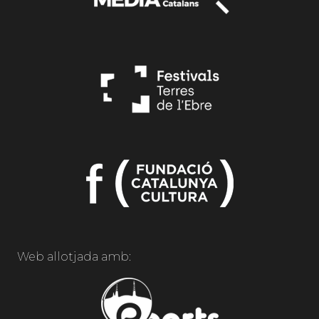
Web allotjada amb: