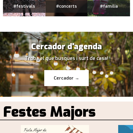
#festivals
#concerts
#família
Cercador d'agenda
Troba el que busques i surt de casa!
Cercador →
Festes Majors