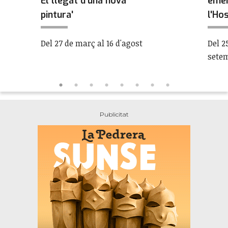
El llegat d'una nova
emer
pintura'
l'Ho
Del 27 de març al 16 d'agost
Del 2
sete