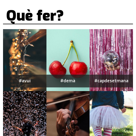
Què fer?
#avui
#demà
#capdesetmana