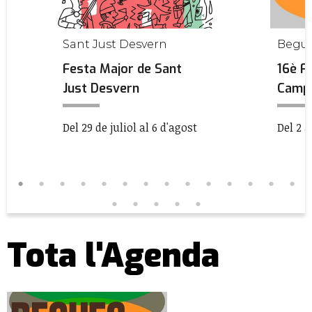
Sant Just Desvern
Begu
Festa Major de Sant
16è F
Just Desvern
Camp
Del 29 de juliol al 6 d'agost
Del 2 a
Tota l'Agenda