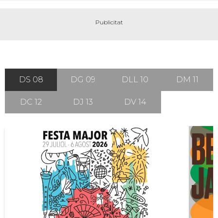
DS 08
DG 09
DLL 10
DM 11
DC 12
DJ 13
DV 14