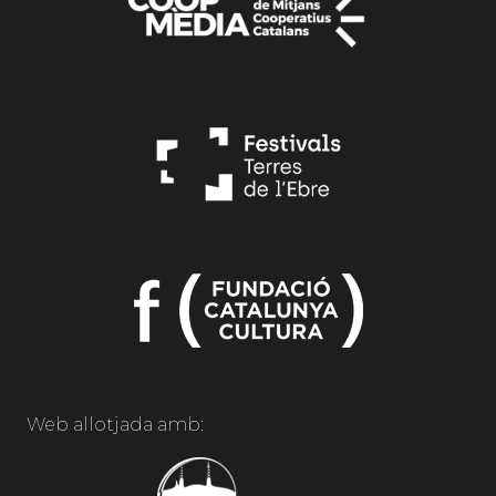
Web allotjada amb: