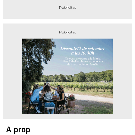
A prop