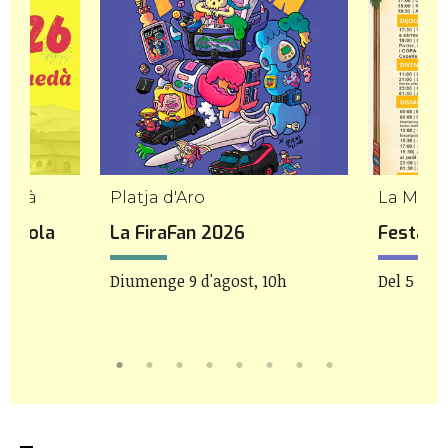
uedà
Platja d'Aro
La Moli
ardiola
La FiraFan 2026
Festa M
Diumenge 9 d'agost, 10h
Del 5 al 9