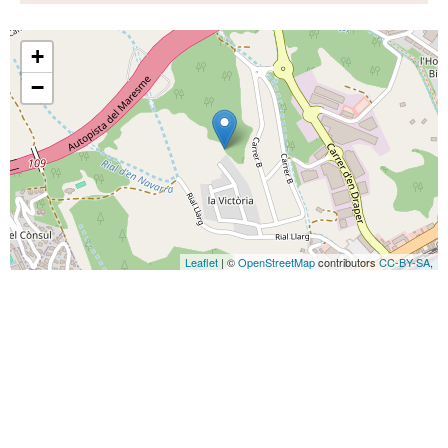
+
−
Leaflet
| ©
OpenStreetMap
contributors
CC-BY-SA
,