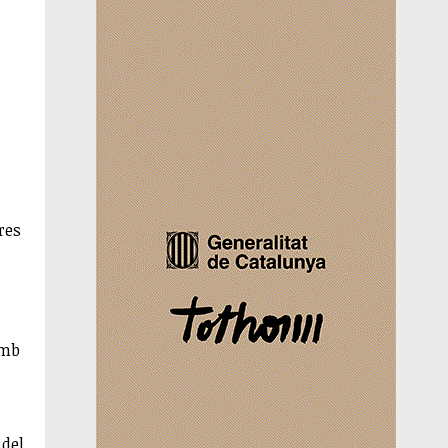
res
amb
 del