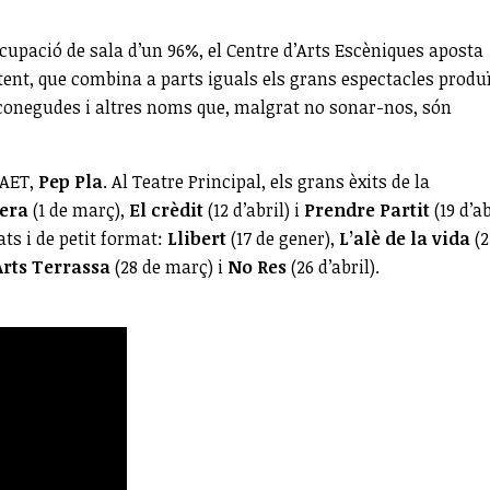
upació de sala d’un 96%, el Centre d’Arts Escèniques aposta
nt, que combina a parts iguals els grans espectacles produï
 conegudes i altres noms que, malgrat no sonar-nos, són
CAET,
Pep Pla
. Al Teatre Principal, els grans èxits de la
era
(1 de març),
El crèdit
(12 d’abril) i
Prendre Partit
(19 d’ab
ats i de petit format:
Llibert
(17 de gener),
L’alè de la vida
(2
rts Terrassa
(28 de març) i
No Res
(26 d’abril).