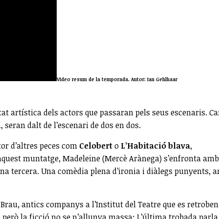
Video resum de la temporada. Autor: Ian Gehlhaar
tat artística dels actors que passaran pels seus escenaris. Ca
, seran dalt de l’escenari de dos en dos.
utor d’altres peces com
Celobert
o
L’Habitació blava
,
n aquest muntatge, Madeleine (Mercè Arànega) s’enfronta amb
una tercera. Una comèdia plena d’ironia i diàlegs punyents, 
i Brau, antics companys a l’Institut del Teatre que es retroben
t, però la ficció no se n’allunya massa: L’última trobada parla