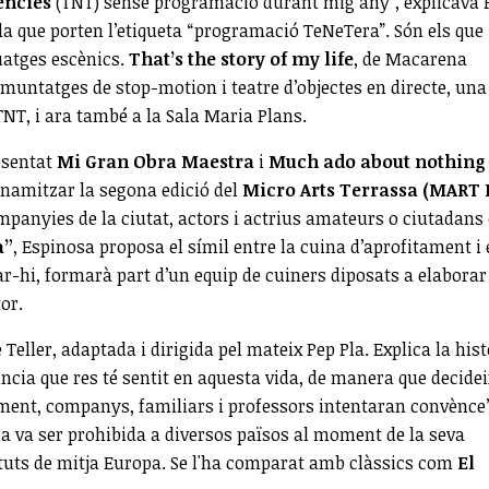
ències
(TNT) sense programació durant mig any”, explicava 
la que porten l’etiqueta “programació TeNeTera”. Són els que
uatges escènics.
That’s the story of my life
, de Macarena
e muntatges de stop-motion i teatre d’objectes en directe, una
NT, i ara també a la Sala Maria Plans.
esentat
Mi Gran Obra Maestra
i
Much ado about nothing
 dinamitzar la segona edició del
Micro Arts Terrassa (MART I
ompanyies de la ciutat, actors i actrius amateurs o ciutadans
a”
, Espinosa proposa el símil entre la cuina d’aprofitament i 
par-hi, formarà part d’un equip de cuiners diposats a elaborar
or.
 Teller, adaptada i dirigida pel mateix Pep Pla. Explica la hist
uncia que res té sentit en aquesta vida, de manera que decidei
ament, companys, familiars i professors intentaran convènce’
l·la va ser prohibida a diversos països al moment de la seva
tituts de mitja Europa. Se l'ha comparat amb clàssics com
El