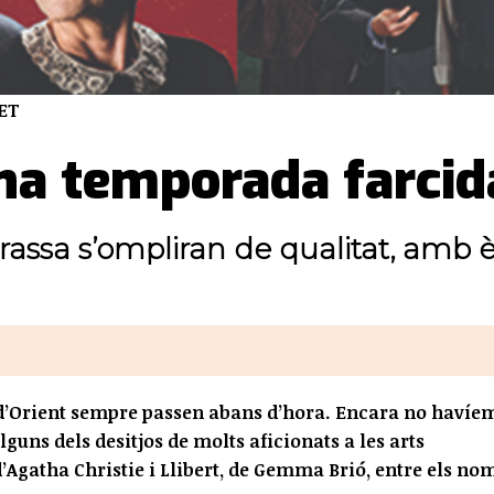
AET
na temporada farcida
rassa s’ompliran de qualitat, amb èxi
s d’Orient sempre passen abans d’hora. Encara no havíe
guns dels desitjos de molts aficionats a les arts
d’Agatha Christie i Llibert, de Gemma Brió, entre els no