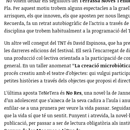
“No volem deixar els seguidors del
Terrassa Noves Tend
Pla. Per aquest motiu trobem alguns espectacles a la grael
arrisquen, els que innoven, els que aposten per nous lleng
Recuerda, fa un retrat autobiogràfic de l’actriu a través d
disciplina que trobem habitualment a la programació del T
Un altre vell conegut del TNT és David Espinosa, que ha pr
les darreres edicions del festival. Ell serà l’encarregat de
una producció col·lectiva orientada a la participació de c
general. En un taller anomenat
“La creació microbiòtic
procés creatiu amb el teatre d’objectes: qui vulgui partici
petites històries a través dels objectes que proposi el direct
L’última aposta TeNeTera és
No Res
, una novel·la de Janne
d’un adolescent que s’aixeca de la seva cadira a l’aula i an
enfilar-se a una prunera per veure la vida passar. Seguid
que la vida sí que té un sentit. Punyent i atrevida, la nove
publicació, per passar a ser de lectura obligatòria als ins