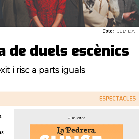
Foto:
CEDIDA
 de duels escènics
t i risc a parts iguals
ESPECTACLES
m
ms