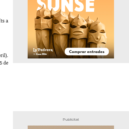
ts a
ril).
5 de