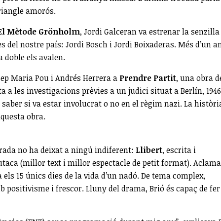
triangle amorós.
El Mètode Grönholm
, Jordi Galceran va estrenar la senzilla
es del nostre país: Jordi Bosch i Jordi Boixaderas. Més d’un a
 doble els avalen.
sep Maria Pou i Andrés Herrera a
Prendre Partit
, una obra d
 a les investigacions prèvies a un judici situat a Berlín, 1946
ber si va estar involucrat o no en el règim nazi. La història
’aquesta obra.
rada no ha deixat a ningú indiferent:
Llibert
, escrita i
ca (millor text i millor espectacle de petit format). Aclama
ica els 15 únics dies de la vida d’un nadó. De tema complex,
mb positivisme i frescor. Lluny del drama, Brió és capaç de fer