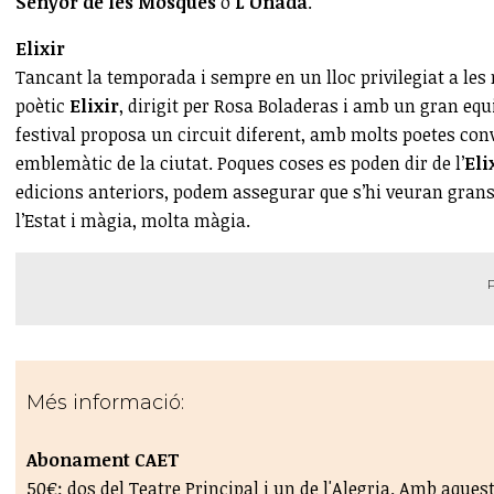
Senyor de les Mosques
o
L'Onada
.
Elixir
Tancant la temporada i sempre en un lloc privilegiat a les
poètic
Elixir
, dirigit per Rosa Boladeras i amb un gran equi
festival proposa un circuit diferent, amb molts poetes con
emblemàtic de la ciutat. Poques coses es poden dir de l’
Eli
edicions anteriors, podem assegurar que s’hi veuran grans
l’Estat i màgia, molta màgia.
Més informació:
Abonament CAET
50€: dos del Teatre Principal i un de l'Alegria. Amb aque