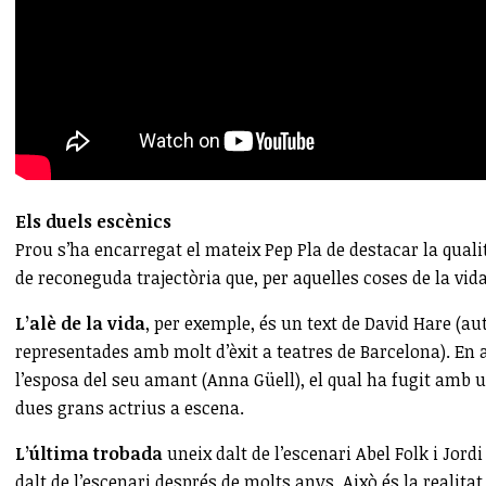
Els duels escènics
Prou s’ha encarregat el mateix Pep Pla de destacar la quali
de reconeguda trajectòria que, per aquelles coses de la vida
L’alè de la vida
, per exemple, és un text de David Hare (a
representades amb molt d’èxit a teatres de Barcelona). E
l’esposa del seu amant (Anna Güell), el qual ha fugit amb 
dues grans actrius a escena.
L’última trobada
uneix dalt de l’escenari Abel Folk i Jord
dalt de l’escenari després de molts anys. Això és la realita