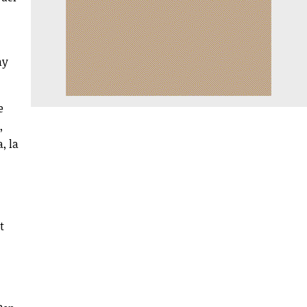
ny
e
,
, la
t