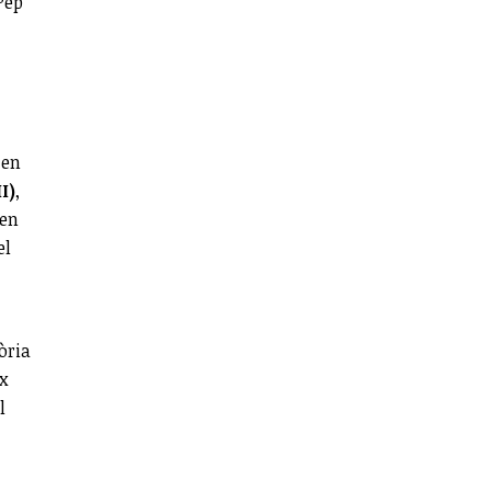
Pep
en
I)
,
 en
el
òria
x
l