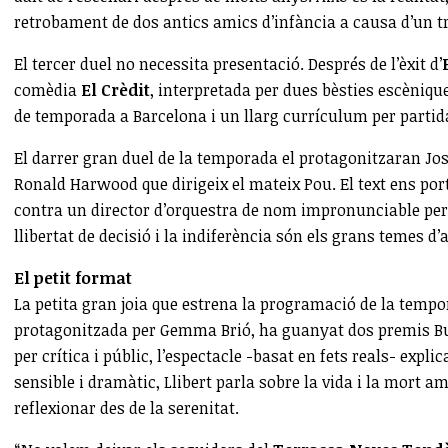
retrobament de dos antics amics d’infància a causa d’un 
El tercer duel no necessita presentació. Després de l’èxit d’
comèdia
El Crèdit
, interpretada per dues bèsties escèniqu
de temporada a Barcelona i un llarg currículum per partida
El darrer gran duel de la temporada el protagonitzaran Jo
Ronald Harwood que dirigeix el mateix Pou. El text ens porta
contra un director d’orquestra de nom impronunciable per sa
llibertat de decisió i la indiferència són els grans temes d
El petit format
La petita gran joia que estrena la programació de la tempo
protagonitzada per Gemma Brió, ha guanyat dos premis Buta
per crítica i públic, l’espectacle -basat en fets reals- expl
sensible i dramàtic, Llibert parla sobre la vida i la mort a
reflexionar des de la serenitat.