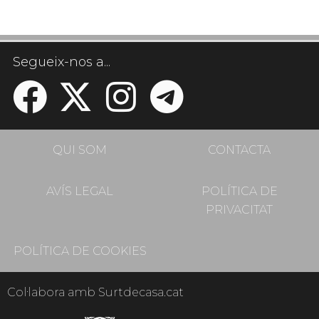
Segueix-nos a...
QUI SOM
CONTACTA
AVÍS LEGAL
POLÍTICA DE
PRIVACITAT
POLÍTICA DE COOKIES
Col·labora amb Surtdecasa.cat