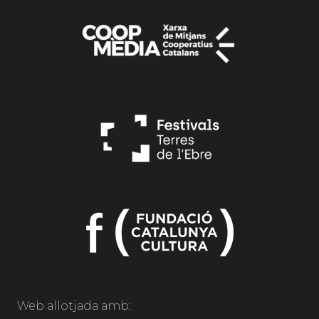
Web allotjada amb: