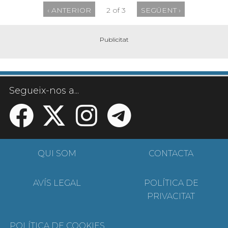
‹ ANTERIOR
2 of 3
SEGÜENT ›
Segueix-nos a...
QUI SOM
CONTACTA
AVÍS LEGAL
POLÍTICA DE
PRIVACITAT
POLÍTICA DE COOKIES