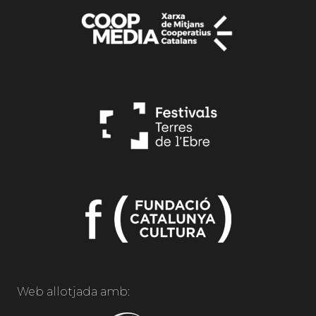
Web allotjada amb: