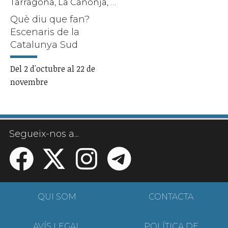
Tarragona, La Canonja, Vandellòs i l'Hospitalet de l'Infant, Vila-seca, Riudoms, Cambrils, El Morell, Alcanar, Tortosa, Reus, Valls
Què diu que fan?
Escenaris de la
Catalunya Sud
Del 2 d'octubre al 22 de
novembre
Segueix-nos a...
QUI SOM
CONTACTA
AVÍS LEGAL
POLÍTICA DE