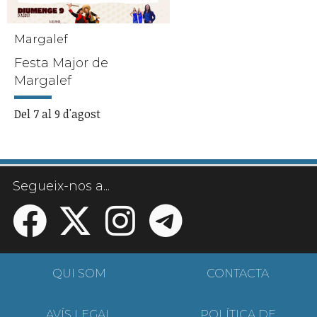
Margalef
Festa Major de
Margalef
Del 7 al 9 d'agost
Segueix-nos a...
QUI SOM
CONTACTA
AVÍS LEGAL
POLÍTICA DE