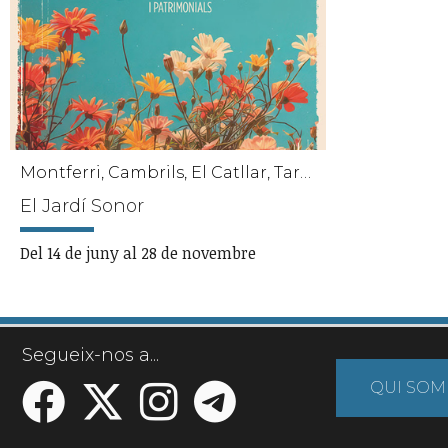
Montferri, Cambrils, El Catllar, Tarragona, Altafulla, Mont-roig del Camp
El Jardí Sonor
Del 14 de juny al 28 de novembre
Segueix-nos a...
QUI SOM