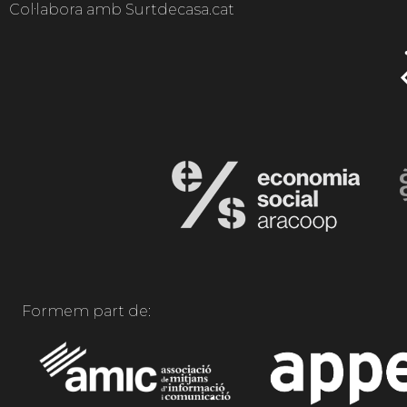
Col·labora amb Surtdecasa.cat
Formem part de: