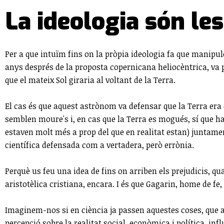
La ideologia són le
Per a que intuïm fins on la pròpia ideologia fa que manipu
anys després de la proposta copernicana heliocèntrica, va 
que el mateix Sol giraria al voltant de la Terra.
El cas és que aquest astrònom va defensar que la Terra era e
semblen moure's i, en cas que la Terra es mogués, sí que ha
estaven molt més a prop del que en realitat estan) juntame
científica defensada com a vertadera, però errònia.
Perquè us feu una idea de fins on arriben els prejudicis, qua
aristotèlica cristiana, encara. I és que Gagarin, home de fe,
Imaginem-nos si en ciència ja passen aquestes coses, que ada
percepció sobre la realitat social, econòmica i política, 