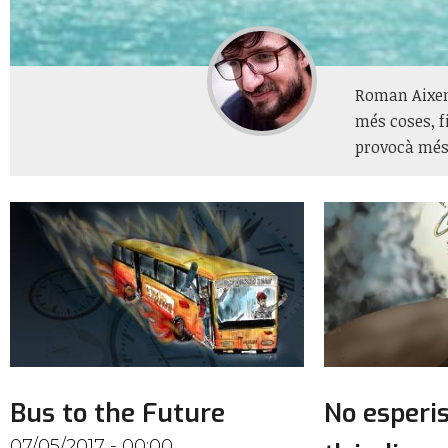
Roman Aixend
més coses, f
provocà més 
Bus to the Future
No esperi
07/05/2017 - 00:00