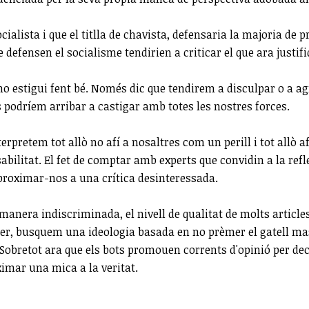
cialista i que el titlla de chavista, defensaria la majoria de 
e defensen el socialisme tendirien a criticar el que ara justif
 estigui fent bé. Només dic que tendirem a disculpar o a agra
s podríem arribar a castigar amb totes les nostres forces.
rpretem tot allò no afí a nosaltres com un perill i tot allò a
bilitat. El fet de comptar amb experts que convidin a la refl
roximar-nos a una crítica desinteressada.
nera indiscriminada, el nivell de qualitat de molts articles d
 fer, busquem una ideologia basada en no prèmer el gatell ma
retot ara que els bots promouen corrents d'opinió per decan
imar una mica a la veritat.