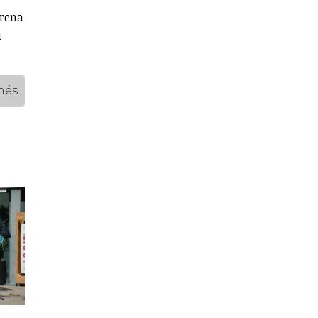
frena
i
més