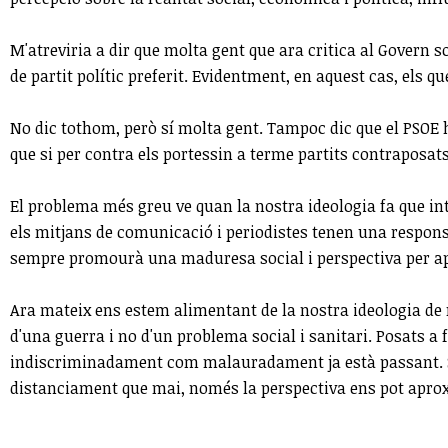
M'atreviria a dir que molta gent que ara critica al Govern so
de partit polític preferit. Evidentment, en aquest cas, els qu
No dic tothom, però sí molta gent. Tampoc dic que el PSOE ho
que si per contra els portessin a terme partits contraposat
El problema més greu ve quan la nostra ideologia fa que inte
els mitjans de comunicació i periodistes tenen una responsa
sempre promourà una maduresa social i perspectiva per ap
Ara mateix ens estem alimentant de la nostra ideologia de ma
d'una guerra i no d'un problema social i sanitari. Posats a
indiscriminadament com malauradament ja està passant. Sob
distanciament que mai, només la perspectiva ens pot aprox