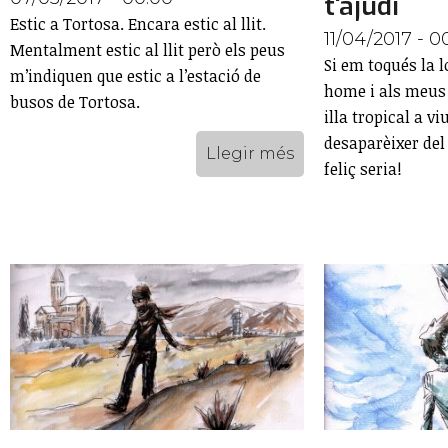
t'ajudi
Estic a Tortosa. Encara estic al llit.
11/04/2017 - 0
Mentalment estic al llit però els peus
Si em toqués la l
m’indiquen que estic a l’estació de
home i als meus 
busos de Tortosa.
illa tropical a vi
desaparèixer del
Llegir més
feliç seria!