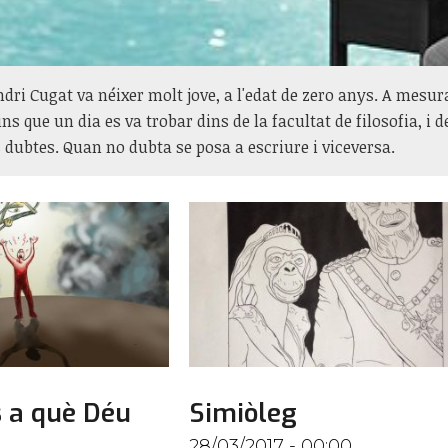
ri Cugat va néixer molt jove, a l'edat de zero anys. A mesu
ins que un dia es va trobar dins de la facultat de filosofia, i
dubtes. Quan no dubta se posa a escriure i viceversa.
s a què Déu
Simiòleg
28/03/2017 - 00:00