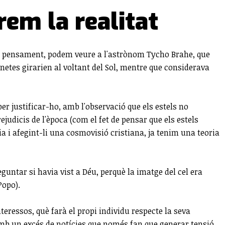
rem la realitat
tre pensament, podem veure a l'astrònom Tycho Brahe, que
netes girarien al voltant del Sol, mentre que considerava
per justificar-ho, amb l'observació que els estels no
udicis de l'època (com el fet de pensar que els estels
 i afegint-li una cosmovisió cristiana, ja tenim una teoria
eguntar si havia vist a Déu, perquè la imatge del cel era
Popo).
teressos, què farà el propi individu respecte la seva
amb un excés de notícies que només fan que generar tensió.