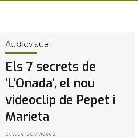
Audiovisual
Els 7 secrets de
'L'Onada', el nou
videoclip de Pepet i
Marieta
Caçadors de vídeos