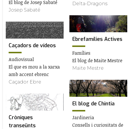
El blog de Josep Sabaté
Delta-Dragons
Josep Sabaté
Ebrefamílies Actives
Caçadors de vídeos
Famílies
Audiovisual
El blog de Maite Mestre
El que es mou a la xarxa
Maite Mestre
amb accent ebrenc
Caçador Ebre
El blog de Chintia
Cròniques
Jardineria
Consells i curiositats de
transeünts