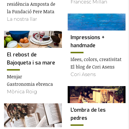
Francesc Millan
residència Amposta de
la Fundació Pere Mata
La nostra llar
Impressions +
handmade
El rebost de
Idees, colors, creativitat
Bajoqueta i sa mare
El blog de Cori Asens
Cori Asens
Menjar
Gastronomia ebrenca
Mònica Roig
L'ombra de les
pedres