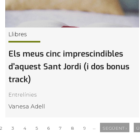
Llibres
Els meus cinc imprescindibles
d’aquest Sant Jordi (i dos bonus
track)
Entrelínies
Vanesa Adell
…
2
3
4
5
6
7
8
9
SEGÜENT ›
Ú