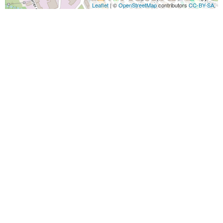
Leaflet
| ©
OpenStreetMap
contributors
CC-BY-SA
,