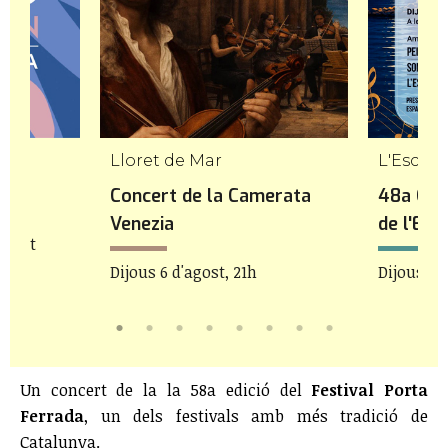
Lloret de Mar
L'Escala
 Món
Concert de la Camerata
48a Can
Venezia
de l'Esc
'agost
Dijous 6 d'agost, 21h
Dijous 6 
Un concert de la la 58a edició del
Festival Porta
Ferrada
, un dels festivals amb més tradició de
Catalunya.