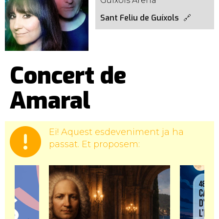
Guíxols Arena
Sant Feliu de Guíxols
Concert de
Amaral
Ei! Aquest esdeveniment ja ha
passat. Et proposem: