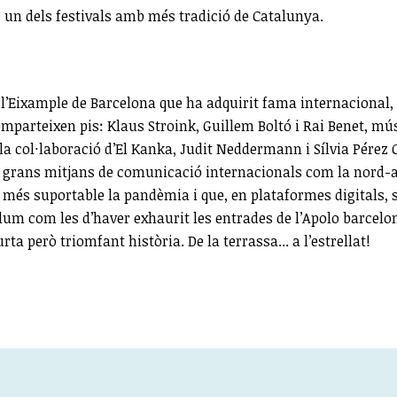
, un dels festivals amb més tradició de Catalunya.
 l’Eixample de Barcelona que ha adquirit fama internacional
mparteixen pis: Klaus Stroink, Guillem Boltó i Rai Benet, músi
la col·laboració d’El Kanka, Judit Neddermann i Sílvia Pérez Cr
 grans mitjans de comunicació internacionals com la nord-a
t més suportable la pandèmia i que, en plataformes digitals,
culum com les d’haver exhaurit les entrades de l’Apolo barce
rta però triomfant història. De la terrassa... a l’estrellat!