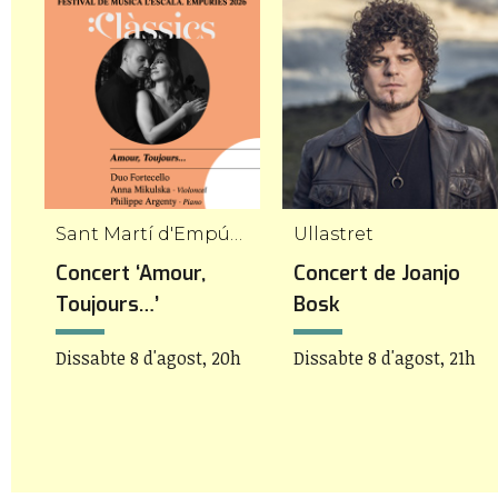
Sant Martí d'Empúries
Ullastret
.
Concert ‘Amour,
Concert de Joanjo
Toujours…’
Bosk
Dissabte 8 d'agost, 20h
Dissabte 8 d'agost, 21h