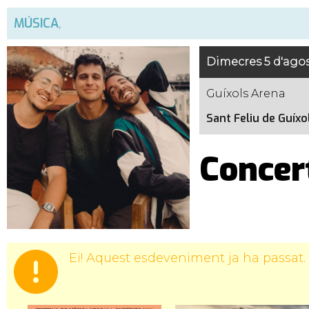
MÚSICA
,
Dimecres 5 d'agos
Guíxols Arena
Sant Feliu de Guíxo
Concer
Ei! Aquest esdeveniment ja ha passat.