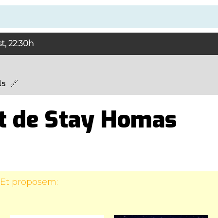
t, 22:30h
ls
t de Stay Homas
 Et proposem: