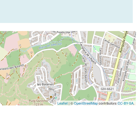
Leaflet
| ©
OpenStreetMap
contributors
CC-BY-SA
,