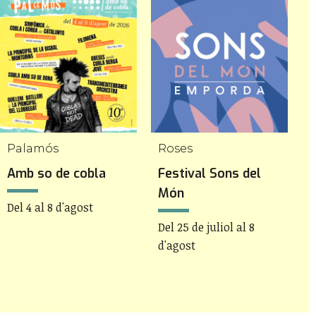
Palamós
Roses
P
Amb so de cobla
Festival Sons del
F
Món
P
Del 4 al 8 d'agost
Del 25 de juliol al 8
D
d'agost
d