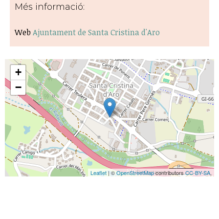
Més informació:
Web
Ajuntament de Santa Cristina d'Aro
+
−
Leaflet
| ©
OpenStreetMap
contributors
CC-BY-SA
,