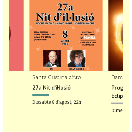
Santa Cristina d'Aro
Barcelo
27a Nit d'il·lusió
Program
Eclipsi 
t
Dissabte 8 d'agost, 22h
Dimecres 