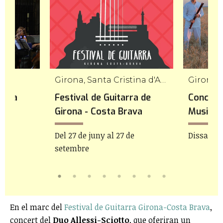
Girona, Santa Cristina d'Aro, L'Escala, Platja d'Aro, Sant Gregori, Palamós
Girona
stra
Festival de Guitarra de
Concert
Girona - Costa Brava
Musican
h
Del 27 de juny al 27 de
Dissabte 
setembre
En el marc del
Festival de Guitarra Girona-Costa Brava
,
concert del
Duo Allessi-Sciotto
, que oferiran un