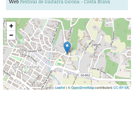
Web
Festival de Guitarra Girona - Costa Brava
+
−
Leaflet
| ©
OpenStreetMap
contributors
CC-BY-SA
,