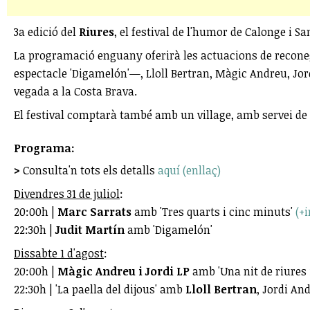
3a edició del
Riures
, el festival de l'humor de Calonge i 
La programació enguany oferirà les actuacions de recone
espectacle 'Digamelón'—, Lloll Bertran, Màgic Andreu, Jor
vegada a la Costa Brava.
El festival comptarà també amb un village, amb servei de 
Programa:
>
Consulta'n tots els detalls
aquí (enllaç)
Divendres 31 de juliol
:
20:00h |
Marc Sarrats
amb 'Tres quarts i cinc minuts'
(+i
22:30h |
Judit Martín
amb 'Digamelón'
Dissabte 1 d'agost
:
20:00h |
Màgic Andreu i Jordi LP
amb 'Una nit de riures 
22:30h | 'La paella del dijous' amb
Lloll Bertran
, Jordi An