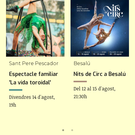
Sant Pere Pescador
Besalú
Espectacle familiar
Nits de Circ a Besalú
'La vida toroidal'
Del 12 al 15 d'agost,
21:30h
Divendres 14 d'agost,
19h