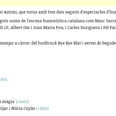
Sant Antoni, que torna amb tres dies seguits d'espectacles d'h
guts noms de l'escena humorística catalana com Marc Sarrat
di LP, Albert Om i Joan Maria Pou; i Carles Xuriguera i Fel 
menjar a càrrec del foodtruck Bye Bye Blat i servei de begude
nfo)
i màgia'
(+info)
dújar i Núria Cuyàs
(+info)