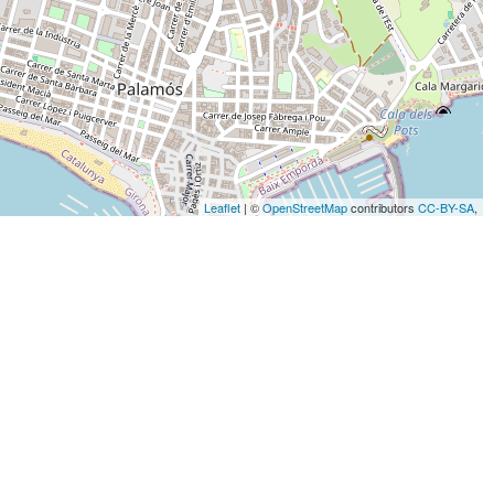
Leaflet
| ©
OpenStreetMap
contributors
CC-BY-SA
,