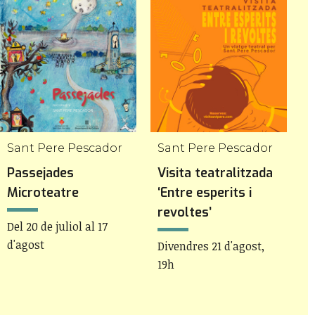
Sant Pere Pescador
Sant Pere Pescador
Passejades
Visita teatralitzada
E
Microteatre
‘Entre esperits i
c
revoltes’
m
Del 20 de juliol al 17
d'agost
Divendres 21 d'agost,
D
19h
1