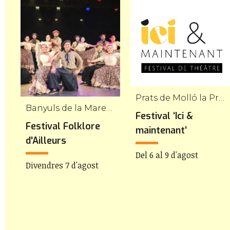
Prats de Molló la Presta
Banyuls de la Marenda
Festival ‘Ici &
s
Festival Folklore
maintenant’
d'Ailleurs
Del 6 al 9 d'agost
Divendres 7 d'agost