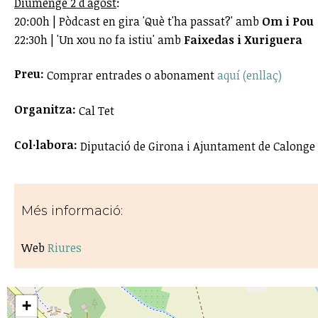
Diumenge 2 d'agost
:
20:00h | Pòdcast en gira 'Què t'ha passat?' amb
Om i Pou
22:30h | 'Un xou no fa istiu' amb
Faixedas i Xuriguera
Preu:
Comprar entrades o abonament
aquí (enllaç)
Organitza:
Cal Tet
Col·labora:
Diputació de Girona i Ajuntament de Calonge 
Més informació:
Web
Riures
+