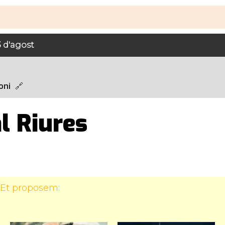
 3 d'agost
oni
l Riures
 Et proposem: