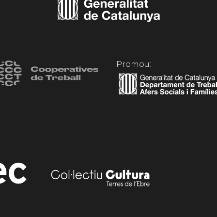
Promou: