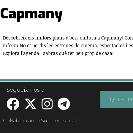
Capmany
Descobreix els millors plans d’oci i cultura a Capmany! Cons
màxim.No et perdis les estrenes de cinema, espectacles i 
Explora l'agenda i sabràs què fer ben prop de casa!
Segueix-nos a...
QUI SOM
Col·labora amb Surtdecasa.cat