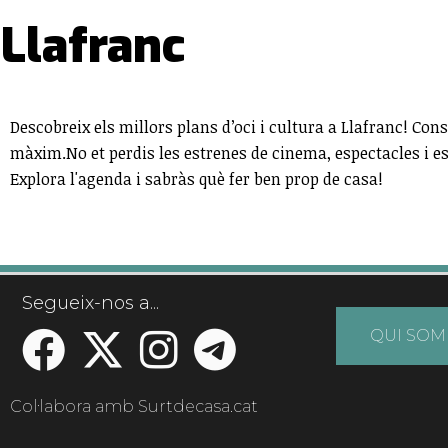
Llafranc
Descobreix els millors plans d’oci i cultura a Llafranc! Consu
màxim.No et perdis les estrenes de cinema, espectacles i 
Explora l'agenda i sabràs què fer ben prop de casa!
Segueix-nos a...
QUI SOM
Col·labora amb Surtdecasa.cat