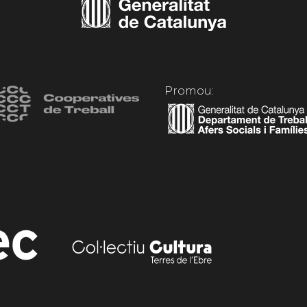
Promou: