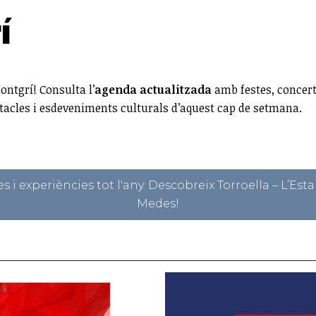
í
ontgrí! Consulta l’
agenda actualitzada
amb festes, concerts
tacles i esdeveniments culturals d’aquest cap de setmana.
 i experiències tot l'any. Descobreix Torroella – L’Estart
Medes!