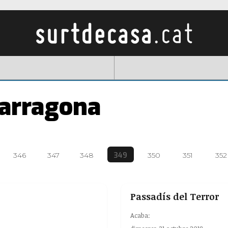
Tarragona
349
346
347
348
350
351
352
Passadís del Terror
Acaba: