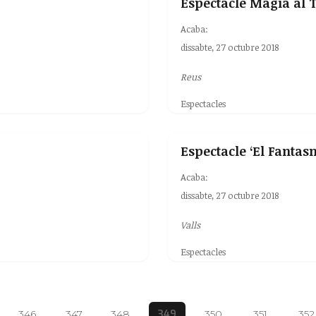
Espectacle Màgia al 
Acaba:
dissabte, 27 octubre 2018
Reus
Espectacles
Espectacle ‘El Fantas
Acaba:
dissabte, 27 octubre 2018
Valls
Espectacles
349
346
347
348
350
351
352