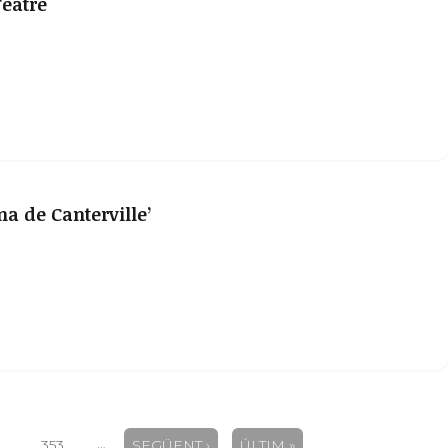
Teatre
ma de Canterville’
…
353
SEGÜENT ›
ÚLTIM »