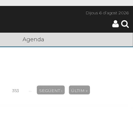
Dijous
6 d’agost 2026
Agenda
…
353
SEGÜENT ›
ÚLTIM »