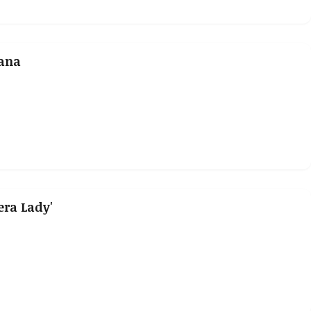
lana
era Lady'