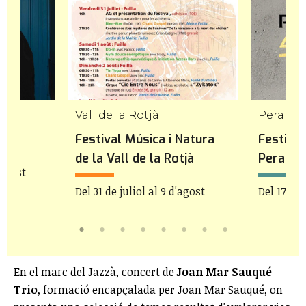
Vall de la Rotjà
Peralad
Festival Música i Natura
Festival
de la Vall de la Rotjà
Peralad
'agost
Del 31 de juliol al 9 d'agost
Del 17 de 
En el marc del Jazzà, concert de
Joan Mar Sauqué
Trio
, formació encapçalada per Joan Mar Sauqué, on