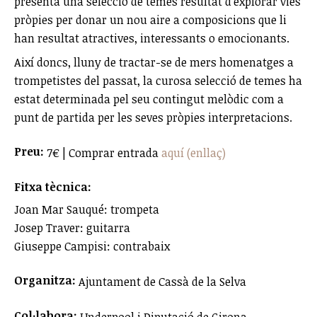
presenta una selecció de temes resultat d'explorar vies
pròpies per donar un nou aire a composicions que li
han resultat atractives, interessants o emocionants.
Així doncs, lluny de tractar-se de mers homenatges a
trompetistes del passat, la curosa selecció de temes ha
estat determinada pel seu contingut melòdic com a
punt de partida per les seves pròpies interpretacions.
Preu:
7€ | Comprar entrada
aquí (enllaç)
Fitxa tècnica:
Joan Mar Sauqué: trompeta
Josep Traver: guitarra
Giuseppe Campisi: contrabaix
Organitza:
Ajuntament de Cassà de la Selva
Col·labora: