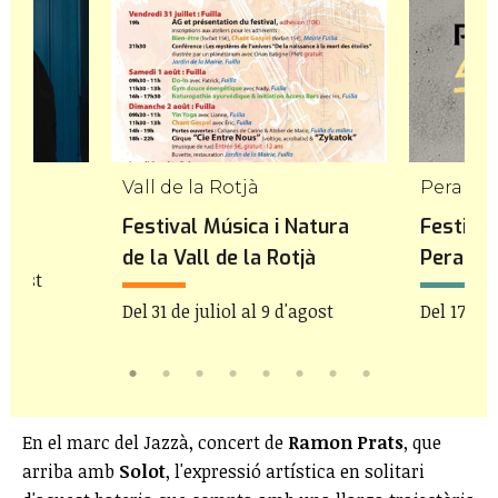
Vall de la Rotjà
Peralad
Festival Música i Natura
Festival
de la Vall de la Rotjà
Peralad
'agost
Del 31 de juliol al 9 d'agost
Del 17 de 
En el marc del Jazzà, concert de
Ramon Prats
, que
arriba amb
Solot
, l'expressió artística en solitari