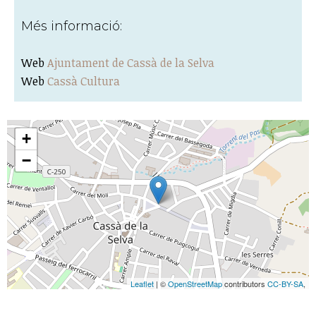
Més informació:
Web
Ajuntament de Cassà de la Selva
Web
Cassà Cultura
+
−
Leaflet
| ©
OpenStreetMap
contributors
CC-BY-SA
,