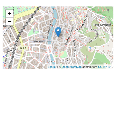
+
−
Leaflet
| ©
OpenStreetMap
contributors
CC-BY-SA
,