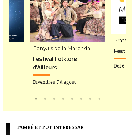
Prats de
Banyuls de la Marenda
Festival
es
Festival Folklore
Del 6 al 9
d'Ailleurs
1:30h
Divendres 7 d'agost
TAMBÉ ET POT INTERESSAR