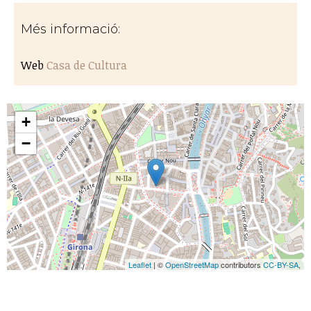
Més informació:
Web
Casa de Cultura
+
−
Leaflet
| ©
OpenStreetMap
contributors
CC-BY-SA
,