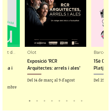
Barcelona, L'Hospitalet de Llobregat
Olot
'Art
Exposició 'RCR
15è Cine
lona i
Arquitectes: arrels i ales'
Platja
Del 14 de març al 9 d'agost
Del 25 de 
e setembre