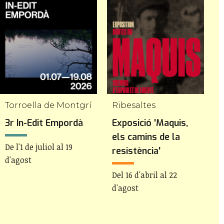
Torroella de Montgrí
Ribesaltes
G
3r In-Edit Empordà
Exposició 'Maquis,
E
els camins de la
B
De l'1 de juliol al 19
resistència'
d'agost
D
d
Del 16 d'abril al 22
d'agost