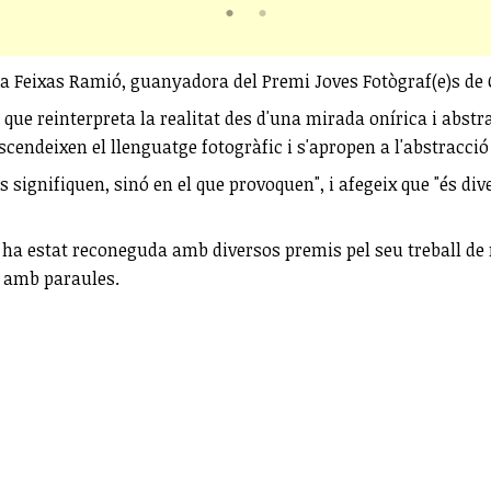
ra Feixas Ramió, guanyadora del Premi Joves Fotògraf(e)s de
 que reinterpreta la realitat des d'una mirada onírica i abstr
cendeixen el llenguatge fotogràfic i s'apropen a l'abstracció
s signifiquen, sinó en el que provoquen", i afegeix que "és di
 ha estat reconeguda amb diversos premis pel seu treball de 
r amb paraules.