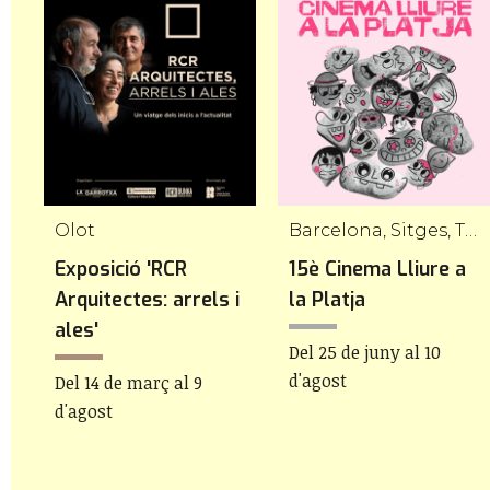
ona, L'Hospitalet de Llobregat
Olot
Barcelona, Sitges, Tarragona, Palamós, Tossa de Mar
Exposició 'RCR
15è Cinema Lliure a
Arquitectes: arrels i
la Platja
ales'
Del 25 de juny al 10
d'agost
Del 14 de març al 9
d'agost