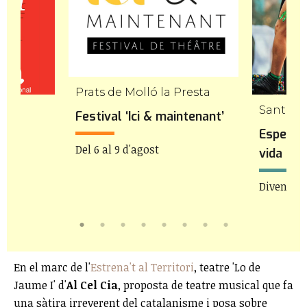
Prats de Molló la Presta
Sant Pe
Festival ‘Ici & maintenant’
Espectac
Del 6 al 9 d'agost
vida tor
Divendres
En el marc de l'
Estrena't al Territori
, teatre 'Lo de
Jaume I' d'
Al Cel Cia
, proposta de teatre musical que fa
una sàtira irreverent del catalanisme i posa sobre