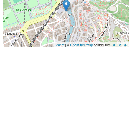
Leaflet
| ©
OpenStreetMap
contributors
CC-BY-SA
,