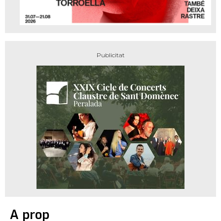
A prop