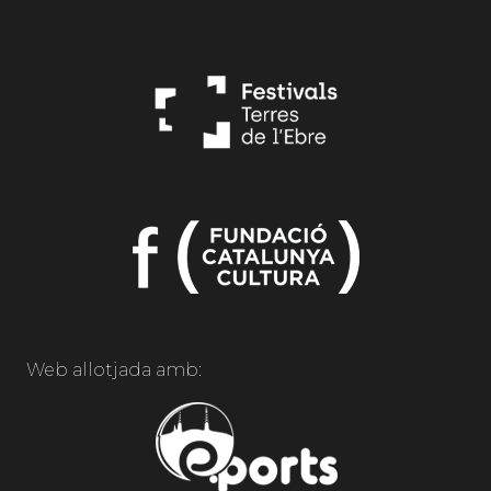
Web allotjada amb: