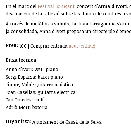
En el marc del
Festival Solfejant
, concert d'
Anna d'Ivori
,
disc nascut de la reflexió sobre les llums i les ombres, i
A través de metàfores subtils, l'artista tarragonina s'ac
ja consolidada, Anna d'Ivori proposa un directe ple d'emoció
Preu:
10€ | Comprar entrada
aquí (enllaç)
Fitxa tècnica:
Anna d'Ivori: veu i piano
Sergi Esparza: baix i piano
Jimmy Vidal: guitarra acústica
Joan Casellas: guitarra elèctrica
Jan Omedes: violí
Adrià Mort: bateria
Organitza:
Ajuntament de Cassà de la Selva