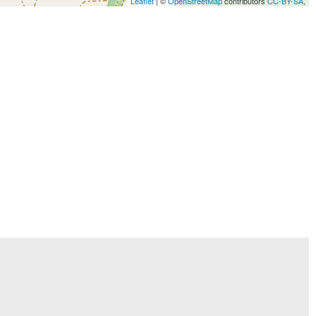
Leaflet
| ©
OpenStreetMap
contributors
CC-BY-SA
,