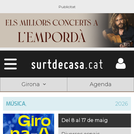
Girona
Agenda
MÚSICA
,
2026
Del 8 al 17 de maig