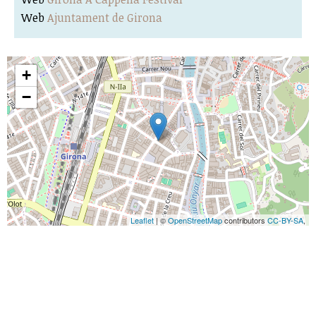
Web
Ajuntament de Girona
+
−
Leaflet
| ©
OpenStreetMap
contributors
CC-BY-SA
,