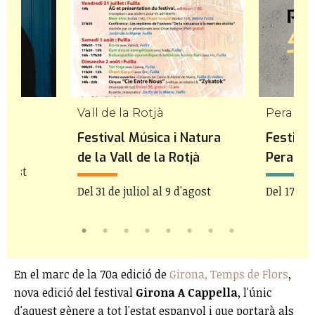
Vall de la Rotjà
Peralad
Festival Música i Natura
Festival
de la Vall de la Rotjà
Peralad
'agost
Del 31 de juliol al 9 d'agost
Del 17 de 
En el marc de la 70a edició de
Girona, Temps de Flors
,
nova edició del festival
Girona A Cappella
, l'únic
d'aquest gènere a tot l'estat espanyol i que portarà als