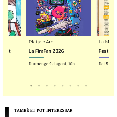
Platja d'Aro
La Moli
stret
La FiraFan 2026
Festa M
Diumenge 9 d'agost, 10h
Del 5 al 9
TAMBÉ ET POT INTERESSAR