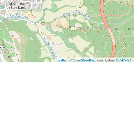
Leaflet
| ©
OpenStreetMap
contributors
CC-BY-SA
,