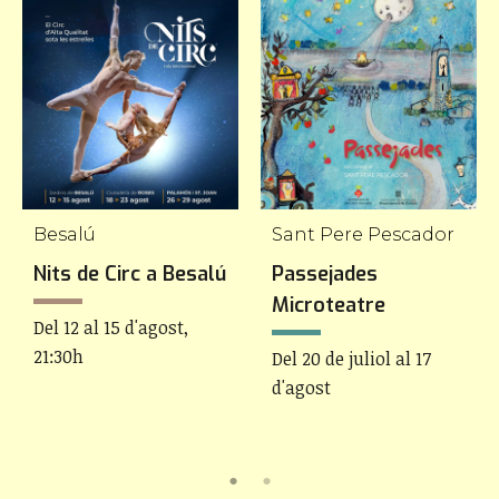
Besalú
Sant Pere Pescador
Nits de Circ a Besalú
Passejades
Microteatre
Del 12 al 15 d'agost,
21:30h
Del 20 de juliol al 17
d'agost