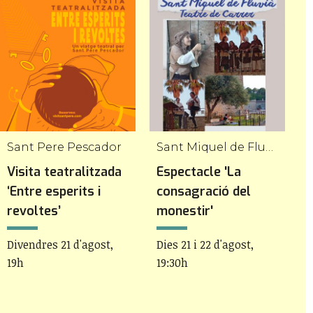
Sant Pere Pescador
Sant Miquel de Fluvià
R
Visita teatralitzada
Espectacle 'La
N
‘Entre esperits i
consagració del
D
revoltes’
monestir'
2
Divendres 21 d'agost,
Dies 21 i 22 d'agost,
19h
19:30h