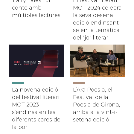
‘Fairy Tales’, un
El festival literari
conte amb
MOT 2024 celebra
múltiples lectures
la seva desena
edició endinsant-
se en la temàtica
del "jo" literari
La novena edició
L’Ara Poesia, el
del festival literari
Festival de la
MOT 2023
Poesia de Girona,
s’endinsa en les
arriba a la vint-i-
diferents cares de
setena edició
la por