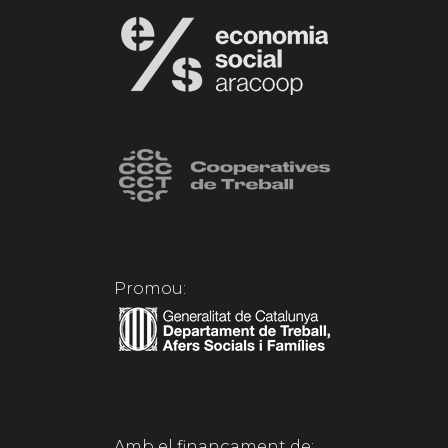
Promou:
Amb el finançament de: