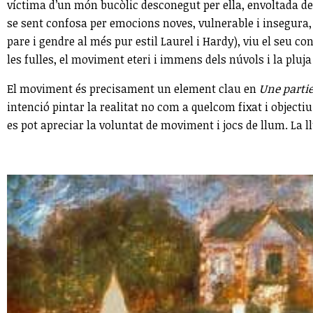
víctima d’un món bucòlic desconegut per ella, envoltada des d
se sent confosa per emocions noves, vulnerable i insegura, c
pare i gendre al més pur estil Laurel i Hardy), viu el seu
les fulles, el moviment eteri i immens dels núvols i la pluja 
El moviment és precisament un element clau en
Une parti
intenció pintar la realitat no com a quelcom fixat i objectiu 
es pot apreciar la voluntat de moviment i jocs de llum. La l