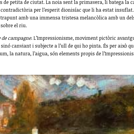
e petita de ciutat. La noia sent la primavera, li batega la ca
ontradictòria per l’esperit dionisíac que li ha estat insufla
 contrapunt amb una immensa tristesa melancòlica amb un dels
sobre el riu.
e de campagne
. L’Impressionisme, moviment pictòric avantgu
sinó canviant i subjecte a l’ull de qui ho pinta. És per això qu
lum, la natura, l’aigua, són elements propis de l’Impressioni