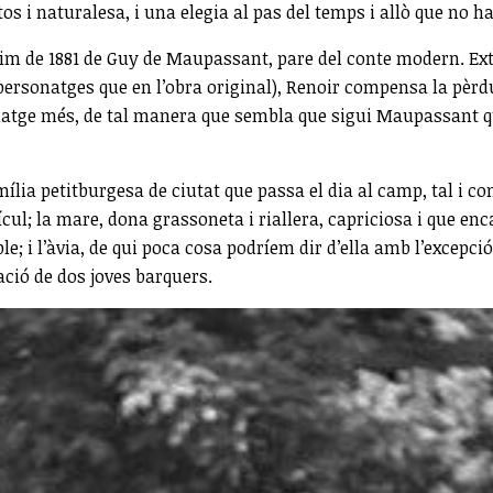
s i naturalesa, i una elegia al pas del temps i allò que no ha
m de 1881 de Guy de Maupassant, pare del conte modern. Extre
s personatges que en l’obra original), Renoir compensa la pè
ge més, de tal manera que sembla que sigui Maupassant qui ha
ília petitburgesa de ciutat que passa el dia al camp, tal i 
cul; la mare, dona grassoneta i riallera, capriciosa i que enca
mple; i l’àvia, de qui poca cosa podríem dir d’ella amb l’excepc
ació de dos joves barquers.