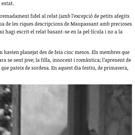
 estat.
madament fidel al relat (amb l’excepció de petits afegits
rdua de les riques descripcions de Maupassant amb precioses
gi escrit el relat basant-se en la pel·lícula i no a la
com havien planejat des de feia cinc mesos. Els membres que
ra se sent jove; la filla, innocent i romàntica; l’aprenent de
ió que pateix de sordesa. En aquest dia festiu, de primavera,