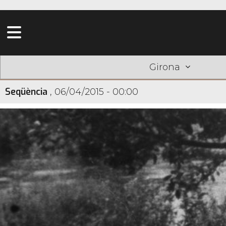
Girona
Seqüència
,
06/04/2015 - 00:00