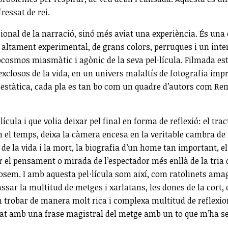
ressat de rei.
cional de la narració, sinó més aviat una experiència. És una 
 altament experimental, de grans colors, perruques i un inten
rocosmos miasmàtic i agònic de la seva pel·lícula. Filmada e
n exclosos de la vida, en un univers malaltís de fotografia im
ra estàtica, cada pla es tan bo com un quadre d’autors com R
cula i que volia deixar pel final en forma de reflexió: el tra
 en el temps, deixa la càmera encesa en la veritable cambra de
s de la vida i la mort, la biografia d’un home tan important, 
 el pensament o mirada de l’espectador més enllà de la tria 
posem. I amb aquesta pel·lícula som així, com ratolinets ama
ssar la multitud de metges i xarlatans, les dones de la cort, e
dem trobar de manera molt rica i complexa multitud de reflexio
nyat amb una frase magistral del metge amb un to que m’ha 