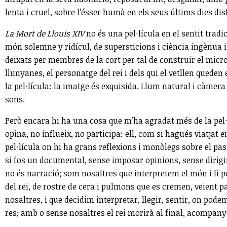
lenta i cruel, sobre l’ésser humà en els seus últims dies disf
La Mort de Llouis XIV
no és una pel·lícula en el sentit tradi
món solemne y ridícul, de supersticions i ciència ingènua i
deixats per membres de la cort per tal de construir el mic
llunyanes, el personatge del rei i dels qui el vetllen quede
la pel·lícula: la imatge és exquisida. Llum natural i càme
sons.
Però encara hi ha una cosa que m’ha agradat més de la pel·lí
opina, no influeix, no participa: ell, com si hagués viatjat
pel·lícula on hi ha grans reflexions i monòlegs sobre el pa
si fos un documental, sense imposar opinions, sense dirigir
no és narració; som nosaltres que interpretem el món i li 
del rei, de rostre de cera i pulmons que es cremen, veient pa
nosaltres, i que decidim interpretar, llegir, sentir, on po
res; amb o sense nosaltres el rei morirà al final, acompa