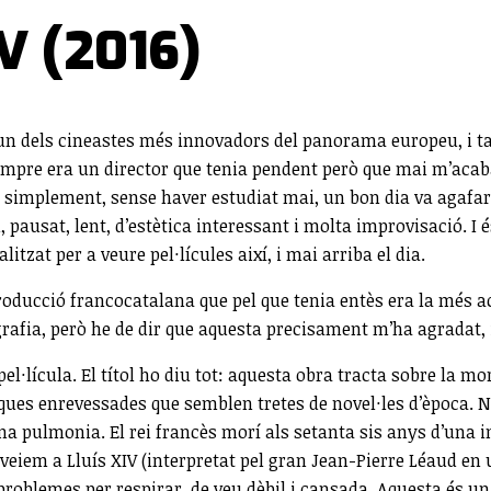
V (2016)
a, un dels cineastes més innovadors del panorama europeu, i ta
sempre era un director que tenia pendent però que mai m’acaba
Ell simplement, sense haver estudiat mai, un bon dia va agaf
 pausat, lent, d’estètica interessant i molta improvisació. I
tzat per a veure pel·lícules així, i mai arriba el dia.
roducció francocatalana que pel que tenia entès era la més ac
rafia, però he de dir que aquesta precisament m’ha agradat, 
el·lícula. El títol ho diu tot: aquesta obra tracta sobre la m
ques enrevessades que semblen tretes de novel·les d’època. No
na pulmonia. El rei francès morí als setanta sis anys d’una
veiem a Lluís XIV (interpretat pel gran Jean-Pierre Léaud en
 problemes per respirar, de veu dèbil i cansada. Aquesta és un