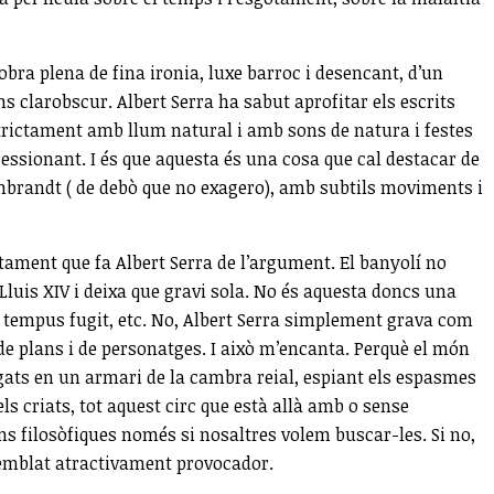
obra plena de fina ironia, luxe barroc i desencant, d’un
s clarobscur. Albert Serra ha sabut aprofitar els escrits
strictament amb llum natural i amb sons de natura i festes
pressionant. I és que aquesta és una cosa que cal destacar de
embrandt ( de debò que no exagero), amb subtils moviments i
ctament que fa Albert Serra de l’argument. El banyolí no
 Lluis XIV i deixa que gravi sola. No és aquesta doncs una
el tempus fugit, etc. No, Albert Serra simplement grava com
de plans i de personatges. I això m’encanta. Perquè el món
gats en un armari de la cambra reial, espiant els espasmes
ls criats, tot aquest circ que està allà amb o sense
ns filosòfiques només si nosaltres volem buscar-les. Si no,
semblat atractivament provocador.