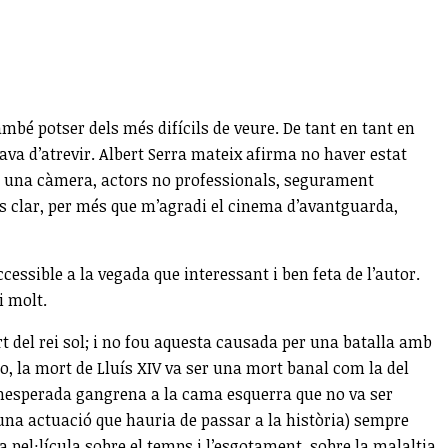
mbé potser dels més difícils de veure. De tant en tant en
va d’atrevir. Albert Serra mateix afirma no haver estat
ar una càmera, actors no professionals, segurament
 és clar, per més que m’agradi el cinema d’avantguarda,
cessible a la vegada que interessant i ben feta de l’autor.
i molt.
ort del rei sol; i no fou aquesta causada per una batalla amb
, la mort de Lluís XIV va ser una mort banal com la del
 inesperada gangrena a la cama esquerra que no va ser
 una actuació que hauria de passar a la història) sempre
a pel·lícula sobre el temps i l’esgotament, sobre la malaltia