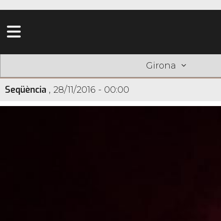
Girona
Seqüència
,
28/11/2016 - 00:00