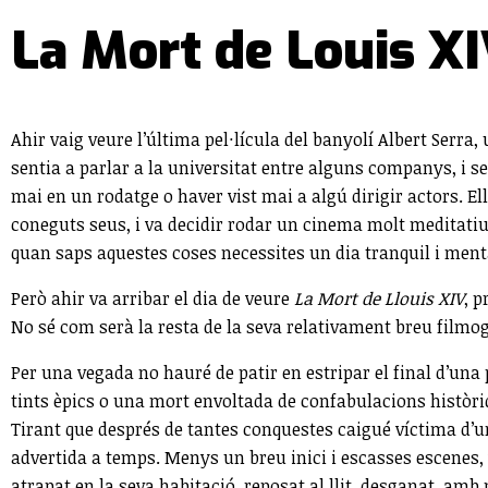
La Mort de Louis XI
Ahir vaig veure l’última pel·lícula del banyolí Albert Serr
sentia a parlar a la universitat entre alguns companys, i 
mai en un rodatge o haver vist mai a algú dirigir actors. 
coneguts seus, i va decidir rodar un cinema molt meditatiu,
quan saps aquestes coses necessites un dia tranquil i mentali
Però ahir va arribar el dia de veure
La Mort de Llouis XIV
, p
No sé com serà la resta de la seva relativament breu filmog
Per una vegada no hauré de patir en estripar el final d’una p
tints èpics o una mort envoltada de confabulacions històri
Tirant que després de tantes conquestes caigué víctima d’u
advertida a temps. Menys un breu inici i escasses escenes, 
atrapat en la seva habitació, reposat al llit, desganat, amb