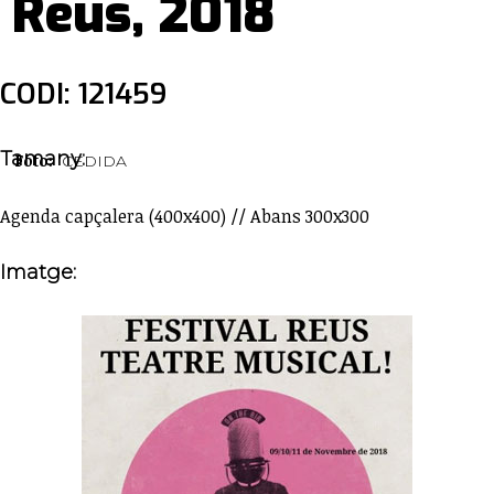
Reus, 2018
CODI: 121459
Tamany:
Foto:
CEDIDA
Agenda capçalera (400x400) // Abans 300x300
Imatge: